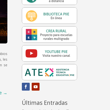
mbios
, les
ón se
e
→
Últimas Entradas