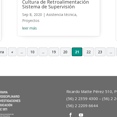
Cultura de Retroalimentación
Sistema de Supervisión
Sep 8, 2020
|
Asistencia técnica
,
Proyectos
leer más
era
«
...
10
...
19
20
21
22
23
...
Ricardo Matte Pérez 510, Pr
(56) 2 2359 4300 – (56) 2 
(56) 2 2209 6644