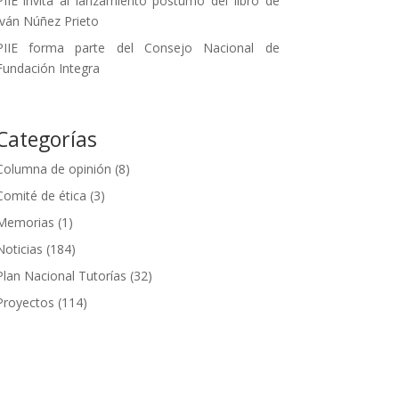
PIIE invita al lanzamiento póstumo del libro de
Iván Núñez Prieto
PIIE forma parte del Consejo Nacional de
Fundación Integra
Categorías
Columna de opinión
(8)
Comité de ética
(3)
Memorias
(1)
Noticias
(184)
Plan Nacional Tutorías
(32)
Proyectos
(114)