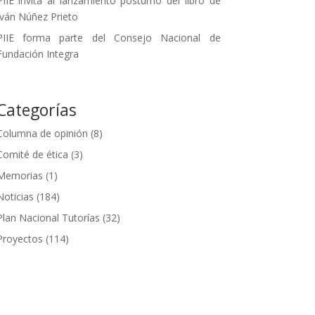
PIIE invita al lanzamiento póstumo del libro de
Iván Núñez Prieto
PIIE forma parte del Consejo Nacional de
Fundación Integra
Categorías
Columna de opinión
(8)
Comité de ética
(3)
Memorias
(1)
Noticias
(184)
Plan Nacional Tutorías
(32)
Proyectos
(114)