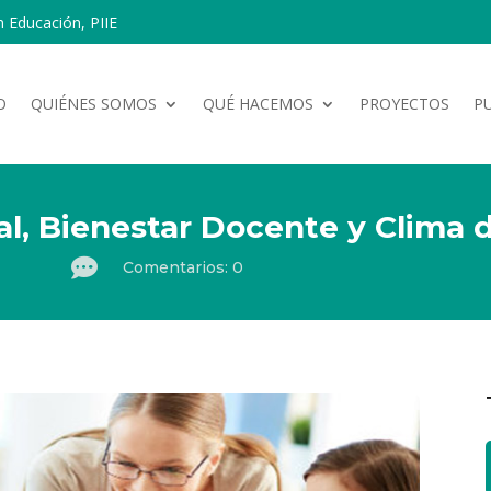
n Educación, PIIE
O
QUIÉNES SOMOS
QUÉ HACEMOS
PROYECTOS
P
l, Bienestar Docente y Clima 

Comentarios: 0