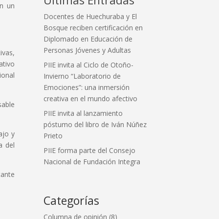
én un
Docentes de Huechuraba y El
Bosque reciben certificación en
Diplomado en Educación de
Personas Jóvenes y Adultas
ivas,
ativo
PIIE invita al Ciclo de Otoño-
ional
Invierno “Laboratorio de
Emociones”: una inmersión
creativa en el mundo afectivo
sable
PIIE invita al lanzamiento
póstumo del libro de Iván Núñez
ajo y
Prieto
a del
PIIE forma parte del Consejo
Nacional de Fundación Integra
tante
Categorías
Columna de opinión
(8)