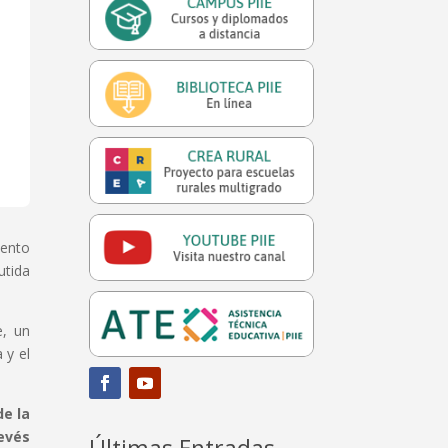
iento
utida
e, un
 y el
de la
evés
Últimas Entradas