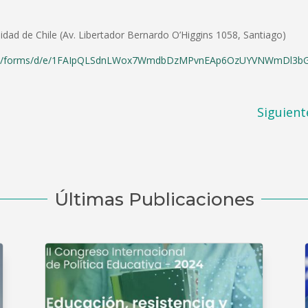
idad de Chile (Av. Libertador Bernardo O’Higgins 1058, Santiago)
.com/forms/d/e/1FAIpQLSdnLWox7WmdbDzMPvnEAp6OzUYVNWmDl3bG
Siguient
Últimas Publicaciones