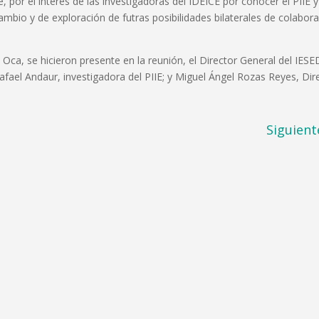
e, por el interés de las investigadoras del IDEICE por conocer el PIIE y
cambio y de exploración de futras posibilidades bilaterales de colabor
a, se hicieron presente en la reunión, el Director General del IESE
afael Andaur, investigadora del PIIE; y Miguel Ángel Rozas Reyes, Dir
Siguient