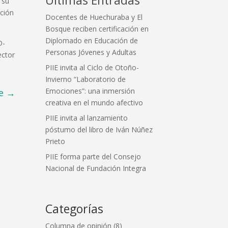
 su
ación
Docentes de Huechuraba y El
Bosque reciben certificación en
Diplomado en Educación de
D-
Personas Jóvenes y Adultas
ector
PIIE invita al Ciclo de Otoño-
Invierno “Laboratorio de
Emociones”: una inmersión
e
→
creativa en el mundo afectivo
PIIE invita al lanzamiento
póstumo del libro de Iván Núñez
Prieto
PIIE forma parte del Consejo
Nacional de Fundación Integra
Categorías
Columna de opinión
(8)