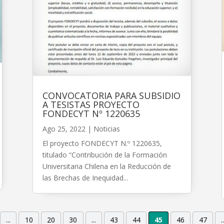
CONVOCATORIA PARA SUBSIDIO
A TESISTAS PROYECTO
FONDECYT Nº 1220635
Ago 25, 2022
|
Noticias
El proyecto FONDECYT N.º 1220635,
titulado “Contribución de la Formación
Universitaria Chilena en la Reducción de
las Brechas de Inequidad...
...
10
20
30
...
43
44
45
46
47
..