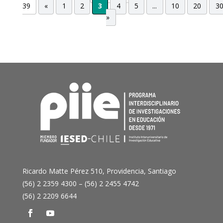
39
«
1
2
3
4
5
...
10
20
3
»
Ricardo Matte Pérez 510, Providencia, Santiago
(56) 2 2359 4300 – (56) 2 2455 4742
(56) 2 2209 6644