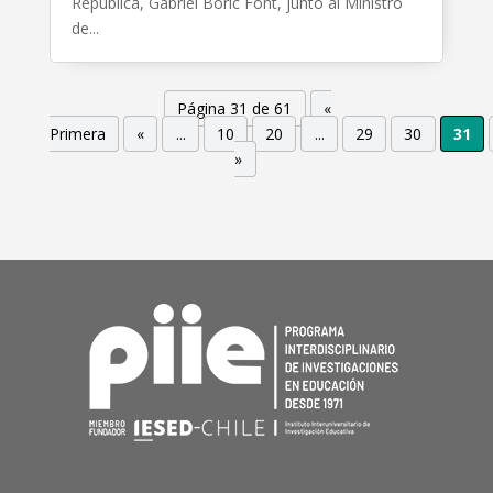
República, Gabriel Boric Font, junto al Ministro
de...
Página 31 de 61
«
Primera
«
...
10
20
...
29
30
31
»