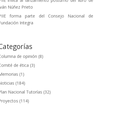
PIIE invita al lanzamiento póstumo del libro de
Iván Núñez Prieto
PIIE forma parte del Consejo Nacional de
Fundación Integra
Categorías
Columna de opinión
(8)
Comité de ética
(3)
Memorias
(1)
Noticias
(184)
Plan Nacional Tutorías
(32)
Proyectos
(114)