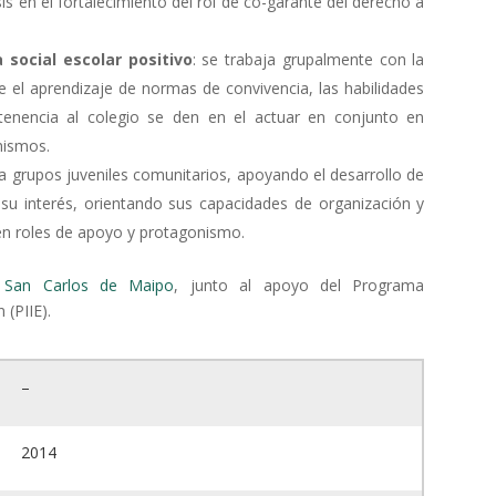
is en el fortalecimiento del rol de co-garante del derecho a
 social escolar positivo
: se trabaja grupalmente con la
e el aprendizaje de normas de convivencia, las habilidades
rtenencia al colegio se den en el actuar en conjunto en
mismos.
 a grupos juveniles comunitarios, apoyando el desarrollo de
za su interés, orientando sus capacidades de organización y
 en roles de apoyo y protagonismo.
 San Carlos de Maipo
, junto al apoyo del Programa
 (PIIE).
–
2014