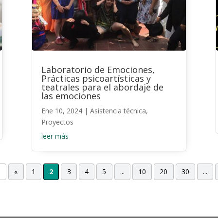
Laboratorio de Emociones,
Prácticas psicoartísticas y
teatrales para el abordaje de
las emociones
Ene 10, 2024
|
Asistencia técnica
,
Proyectos
leer más
9
«
1
2
3
4
5
...
10
20
30
...