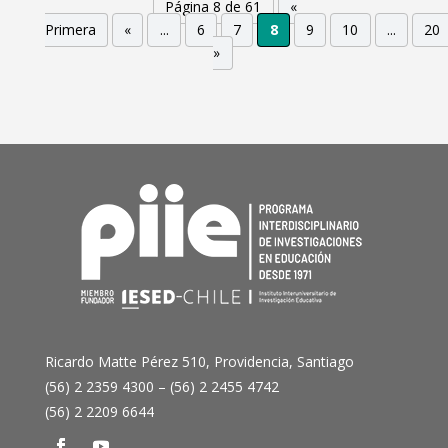
Página 8 de 61
«
Primera
«
...
6
7
8
9
10
...
20
»
Ricardo Matte Pérez 510, Providencia, Santiago
(56) 2 2359 4300 – (56) 2 2455 4742
(56) 2 2209 6644