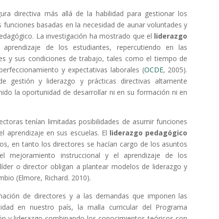
ura directiva más allá de la habilidad para gestionar los
s funciones basadas en la necesidad de aunar voluntades y
pedagógico. La investigación ha mostrado que el
liderazgo
aprendizaje de los estudiantes, repercutiendo en las
tes y sus condiciones de trabajo, tales como el tiempo de
perfeccionamiento y expectativas laborales (
OCDE
, 2005).
e gestión y liderazgo y prácticas directivas altamente
do la oportunidad de desarrollar ni en su formación ni en
irectoras tenían limitadas posibilidades de asumir funciones
l aprendizaje en sus escuelas. El
liderazgo pedagógico
cos, en tanto los directores se hacían cargo de los asuntos
 el mejoramiento instruccional y el aprendizaje de los
íder o director obligan a plantear modelos de liderazgo y
bio (Elmore, Richard. 2010).
rmación de directores y a las demandas que imponen las
idad en nuestro país, la malla curricular del Programa
ón y liderazgo combinando los conocimientos teóricos con