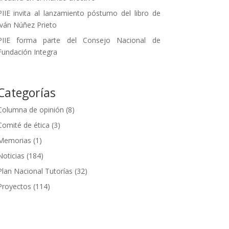
PIIE invita al lanzamiento póstumo del libro de
Iván Núñez Prieto
PIIE forma parte del Consejo Nacional de
Fundación Integra
Categorías
Columna de opinión
(8)
Comité de ética
(3)
Memorias
(1)
Noticias
(184)
Plan Nacional Tutorías
(32)
Proyectos
(114)