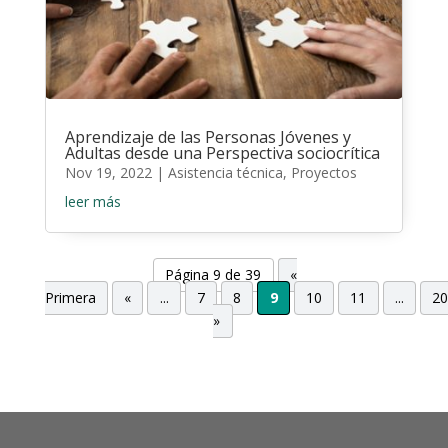
Aprendizaje de las Personas Jóvenes y
Adultas desde una Perspectiva sociocrítica
Nov 19, 2022
|
Asistencia técnica
,
Proyectos
leer más
Página 9 de 39
«
Primera
«
...
7
8
9
10
11
...
2
»