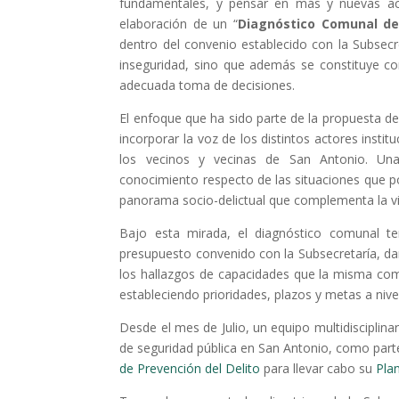
fundamentales, y pensar en más y nuevas acci
elaboración de un “
Diagnóstico Comunal de
dentro del convenio establecido con la Subsecret
inseguridad, sino que además se constituye c
adecuada toma de decisiones.
El enfoque que ha sido parte de la propuesta de
incorporar la voz de los distintos actores instit
los vecinos y vecinas de San Antonio. U
conocimiento respecto de las situaciones que po
panorama socio-delictual que complementa la visi
Bajo esta mirada, el diagnóstico comunal t
presupuesto convenido con la Subsecretaría, da
los hallazgos de capacidades que la misma co
estableciendo prioridades, plazos y metas a nivel
Desde el mes de Julio, un equipo multidisciplin
de seguridad pública en San Antonio, como parte
de Prevención del Delito
para llevar cabo su
Pla