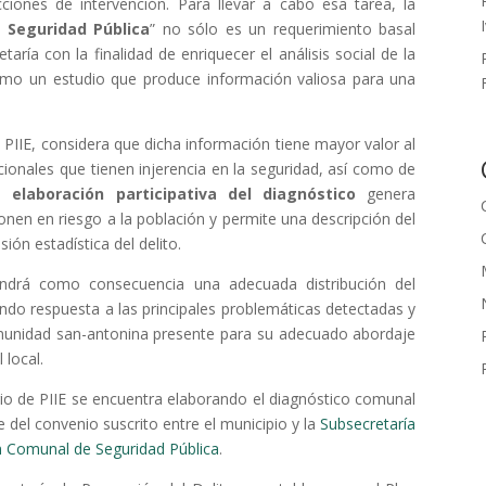
ones de intervención. Para llevar a cabo esa tarea, la
 Seguridad Pública
” no sólo es un requerimiento basal
aría con la finalidad de enriquecer el análisis social de la
omo un estudio que produce información valiosa para una
 PIIE, considera que dicha información tiene mayor valor al
ucionales que tienen injerencia en la seguridad, así como de
na
elaboración participativa del diagnóstico
genera
nen en riesgo a la población y permite una descripción del
ón estadística del delito.
endrá como consecuencia una adecuada distribución del
ndo respuesta a las principales problemáticas detectadas y
munidad san-antonina presente para su adecuado abordaje
 local.
ario de PIIE se encuentra elaborando el diagnóstico comunal
 del convenio suscrito entre el municipio y la
Subsecretaría
n Comunal de Seguridad Pública
.