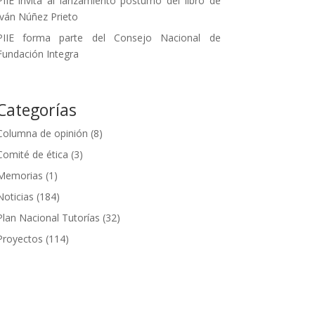
PIIE invita al lanzamiento póstumo del libro de
Iván Núñez Prieto
PIIE forma parte del Consejo Nacional de
Fundación Integra
Categorías
Columna de opinión
(8)
Comité de ética
(3)
Memorias
(1)
Noticias
(184)
Plan Nacional Tutorías
(32)
Proyectos
(114)