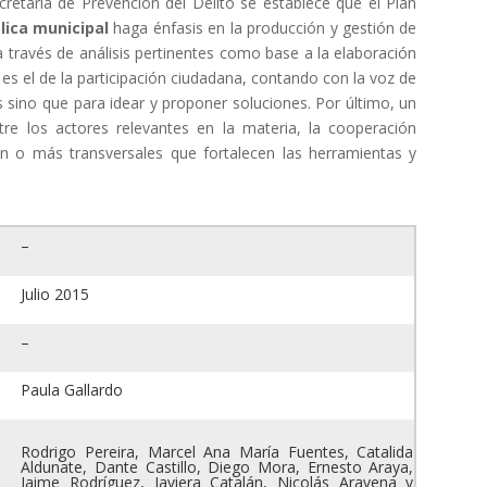
retaría de Prevención del Delito se establece que el Plan
lica municipal
haga énfasis en la producción y gestión de
 través de análisis pertinentes como base a la elaboración
 es el de la participación ciudadana, contando con la voz de
sino que para idear y proponer soluciones. Por último, un
tre los actores relevantes en la materia, la cooperación
ún o más transversales que fortalecen las herramientas y
–
Julio 2015
–
Paula Gallardo
Rodrigo Pereira, Marcel Ana María Fuentes, Catalida
Aldunate, Dante Castillo, Diego Mora, Ernesto Araya,
Jaime Rodríguez, Javiera Catalán, Nicolás Aravena y