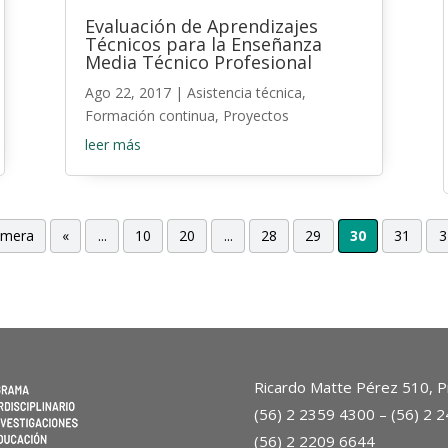
Evaluación de Aprendizajes
Técnicos para la Enseñanza
Media Técnico Profesional
Ago 22, 2017
|
Asistencia técnica
,
Formación continua
,
Proyectos
leer más
imera
«
...
10
20
...
28
29
30
31
3
Ricardo Matte Pérez 510, Pr
(56) 2 2359 4300 – (56) 2 
(56) 2 2209 6644