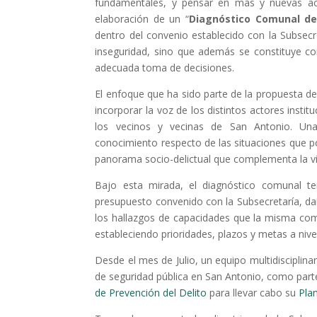
fundamentales, y pensar en más y nuevas acci
elaboración de un “
Diagnóstico Comunal de
dentro del convenio establecido con la Subsecret
inseguridad, sino que además se constituye c
adecuada toma de decisiones.
El enfoque que ha sido parte de la propuesta de
incorporar la voz de los distintos actores instit
los vecinos y vecinas de San Antonio. U
conocimiento respecto de las situaciones que po
panorama socio-delictual que complementa la visi
Bajo esta mirada, el diagnóstico comunal t
presupuesto convenido con la Subsecretaría, da
los hallazgos de capacidades que la misma co
estableciendo prioridades, plazos y metas a nivel
Desde el mes de Julio, un equipo multidisciplin
de seguridad pública en San Antonio, como parte
de Prevención del Delito
para llevar cabo su
Pla