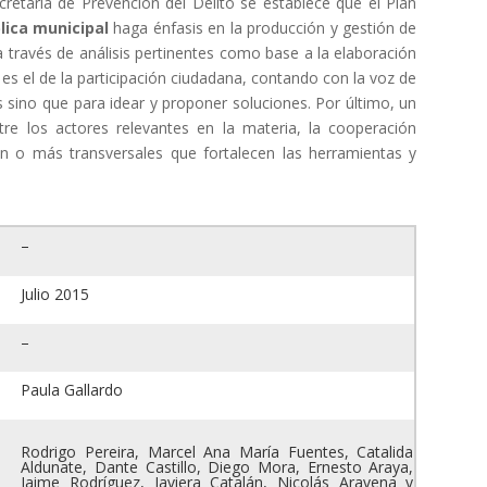
retaría de Prevención del Delito se establece que el Plan
lica municipal
haga énfasis en la producción y gestión de
 través de análisis pertinentes como base a la elaboración
 es el de la participación ciudadana, contando con la voz de
sino que para idear y proponer soluciones. Por último, un
tre los actores relevantes en la materia, la cooperación
ún o más transversales que fortalecen las herramientas y
–
Julio 2015
–
Paula Gallardo
Rodrigo Pereira, Marcel Ana María Fuentes, Catalida
Aldunate, Dante Castillo, Diego Mora, Ernesto Araya,
Jaime Rodríguez, Javiera Catalán, Nicolás Aravena y