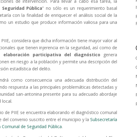
ones de intervención. Para llevar a cabo esa tarea, la
 Seguridad Pública
” no sólo es un requerimiento basal
aría con la finalidad de enriquecer el análisis social de la
omo un estudio que produce información valiosa para una
 PIIE, considera que dicha información tiene mayor valor al
ucionales que tienen injerencia en la seguridad, así como de
na
elaboración participativa del diagnóstico
genera
nen en riesgo a la población y permite una descripción del
ón estadística del delito.
endrá como consecuencia una adecuada distribución del
ndo respuesta a las principales problemáticas detectadas y
munidad san-antonina presente para su adecuado abordaje
 local.
ario de PIIE se encuentra elaborando el diagnóstico comunal
 del convenio suscrito entre el municipio y la
Subsecretaría
n Comunal de Seguridad Pública
.