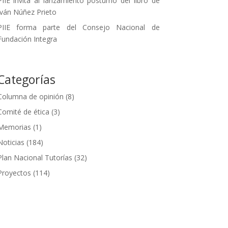
PIIE invita al lanzamiento póstumo del libro de
Iván Núñez Prieto
PIIE forma parte del Consejo Nacional de
Fundación Integra
Categorías
Columna de opinión
(8)
Comité de ética
(3)
Memorias
(1)
Noticias
(184)
Plan Nacional Tutorías
(32)
Proyectos
(114)