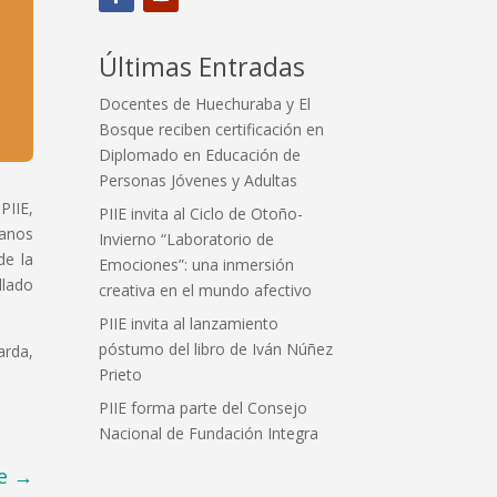
Últimas Entradas
Docentes de Huechuraba y El
Bosque reciben certificación en
Diplomado en Educación de
Personas Jóvenes y Adultas
PIIE,
PIIE invita al Ciclo de Otoño-
canos
Invierno “Laboratorio de
de la
Emociones”: una inmersión
llado
creativa en el mundo afectivo
PIIE invita al lanzamiento
póstumo del libro de Iván Núñez
arda,
Prieto
PIIE forma parte del Consejo
Nacional de Fundación Integra
e
→