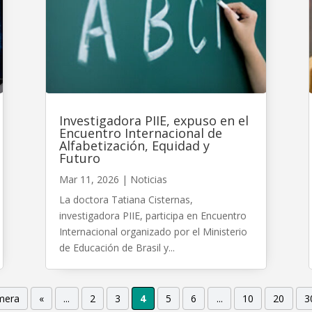
Investigadora PIIE, expuso en el
Encuentro Internacional de
Alfabetización, Equidad y
Futuro
Mar 11, 2026
|
Noticias
La doctora Tatiana Cisternas,
investigadora PIIE, participa en Encuentro
Internacional organizado por el Ministerio
de Educación de Brasil y...
imera
«
...
2
3
4
5
6
...
10
20
3