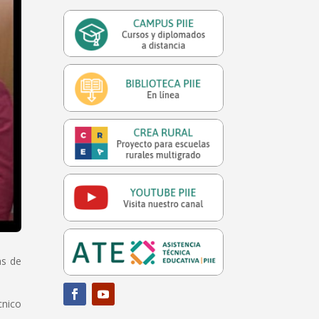
as de
cnico