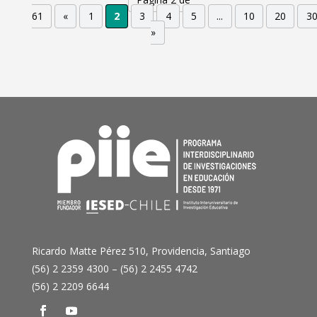
61
«
1
2
3
4
5
...
10
20
3
»
Ricardo Matte Pérez 510, Providencia, Santiago
(56) 2 2359 4300 – (56) 2 2455 4742
(56) 2 2209 6644