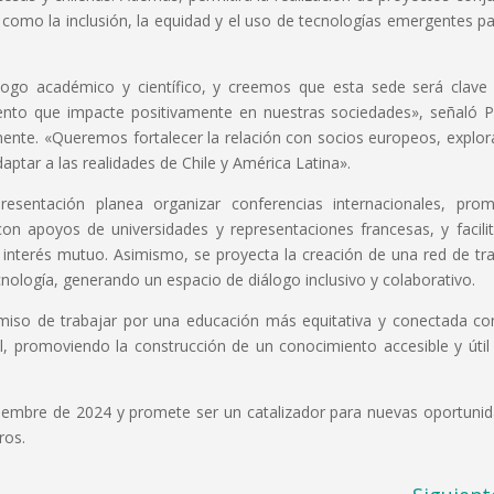
como la inclusión, la equidad y el uso de tecnologías emergentes pa
logo académico y científico, y creemos que esta sede será clave
iento que impacte positivamente en nuestras sociedades», señaló 
inente. «Queremos fortalecer la relación con socios europeos, explo
tar a las realidades de Chile y América Latina».
presentación planea organizar conferencias internacionales, pro
con apoyos de universidades y representaciones francesas, y facilit
 interés mutuo. Asimismo, se proyecta la creación de una red de tr
cnología, generando un espacio de diálogo inclusivo y colaborativo.
romiso de trabajar por una educación más equitativa y conectada co
al, promoviendo la construcción de un conocimiento accesible y útil
iciembre de 2024 y promete ser un catalizador para nuevas oportuni
ros.