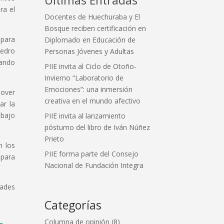
ra el
Docentes de Huechuraba y El
Bosque reciben certificación en
 para
Diplomado en Educación de
Pedro
Personas Jóvenes y Adultas
rando
PIIE invita al Ciclo de Otoño-
Invierno “Laboratorio de
Emociones”: una inmersión
mover
creativa en el mundo afectivo
ar la
abajo
PIIE invita al lanzamiento
póstumo del libro de Iván Núñez
Prieto
n los
PIIE forma parte del Consejo
 para
Nacional de Fundación Integra
dades
Categorías
Columna de opinión
(8)