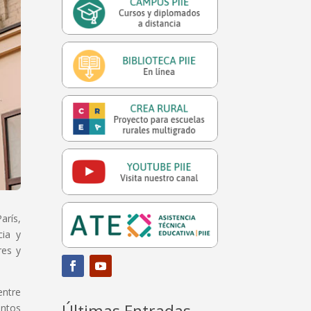
arís,
cia y
res y
entre
Últimas Entradas
untos