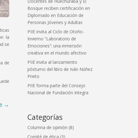
Docentes de Huechuraba y El
Bosque reciben certificación en
Diplomado en Educación de
Personas Jóvenes y Adultas
ticas
PIIE invita al Ciclo de Otoño-
on la
Invierno “Laboratorio de
ad se
Emociones”: una inmersión
creativa en el mundo afectivo
PIIE invita al lanzamiento
ra de
póstumo del libro de Iván Núñez
Prieto
puede
PIIE forma parte del Consejo
Nacional de Fundación Integra
e
→
Categorías
Columna de opinión
(8)
Comité de ética
(3)