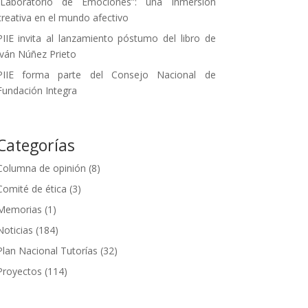
“Laboratorio de Emociones”: una inmersión
creativa en el mundo afectivo
PIIE invita al lanzamiento póstumo del libro de
Iván Núñez Prieto
PIIE forma parte del Consejo Nacional de
Fundación Integra
Categorías
Columna de opinión
(8)
Comité de ética
(3)
Memorias
(1)
Noticias
(184)
Plan Nacional Tutorías
(32)
Proyectos
(114)