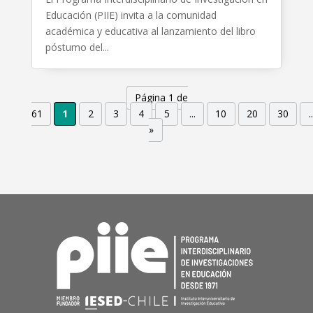
Educación (PIIE) invita a la comunidad
académica y educativa al lanzamiento del libro
póstumo del...
Página 1 de
61
1
2
3
4
5
...
10
20
30
..
»