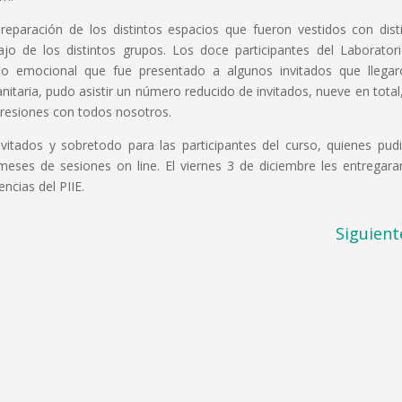
eparación de los distintos espacios que fueron vestidos con dist
ajo de los distintos grupos. Los doce participantes del Laborator
ido emocional que fue presentado a algunos invitados que llega
anitaria, pudo asistir un número reducido de invitados, nueve en total
presiones con todos nosotros.
vitados y sobretodo para las participantes del curso, quienes pud
ses de sesiones on line. El viernes 3 de diciembre les entregara
encias del PIIE.
Siguient