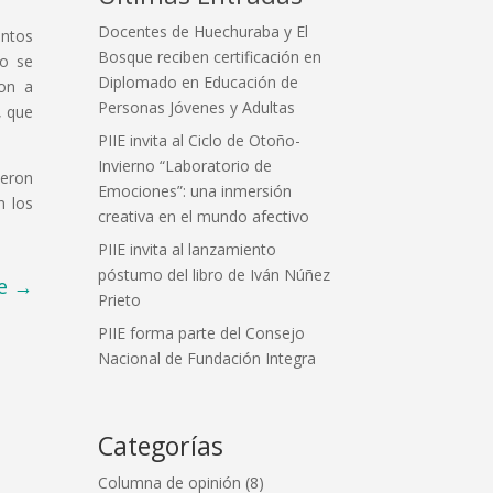
Docentes de Huechuraba y El
intos
Bosque reciben certificación en
io se
Diplomado en Educación de
ron a
Personas Jóvenes y Adultas
, que
PIIE invita al Ciclo de Otoño-
Invierno “Laboratorio de
ieron
Emociones”: una inmersión
n los
creativa en el mundo afectivo
PIIE invita al lanzamiento
póstumo del libro de Iván Núñez
e
→
Prieto
PIIE forma parte del Consejo
Nacional de Fundación Integra
Categorías
Columna de opinión
(8)