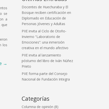
Docentes de Huechuraba y El
intos
Bosque reciben certificación en
io se
Diplomado en Educación de
ron a
Personas Jóvenes y Adultas
, que
PIIE invita al Ciclo de Otoño-
Invierno “Laboratorio de
ieron
Emociones”: una inmersión
n los
creativa en el mundo afectivo
PIIE invita al lanzamiento
póstumo del libro de Iván Núñez
e
→
Prieto
PIIE forma parte del Consejo
Nacional de Fundación Integra
Categorías
Columna de opinión
(8)