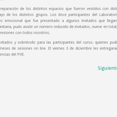
eparación de los distintos espacios que fueron vestidos con dist
ajo de los distintos grupos. Los doce participantes del Laborator
ido emocional que fue presentado a algunos invitados que llega
anitaria, pudo asistir un número reducido de invitados, nueve en total
presiones con todos nosotros.
vitados y sobretodo para las participantes del curso, quienes pud
ses de sesiones on line. El viernes 3 de diciembre les entregara
encias del PIIE.
Siguient