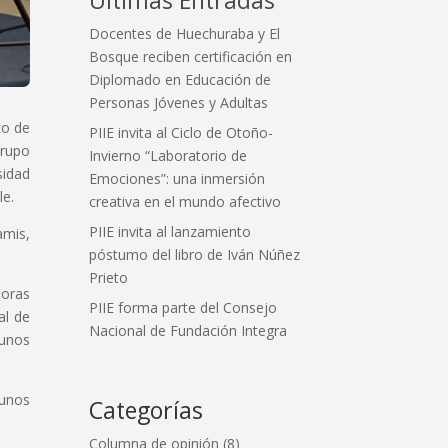
Docentes de Huechuraba y El
Bosque reciben certificación en
Diplomado en Educación de
Personas Jóvenes y Adultas
to de
PIIE invita al Ciclo de Otoño-
Grupo
Invierno “Laboratorio de
sidad
Emociones”: una inmersión
le.
creativa en el mundo afectivo
PIIE invita al lanzamiento
amis,
póstumo del libro de Iván Núñez
Prieto
soras
PIIE forma parte del Consejo
al de
Nacional de Fundación Integra
gunos
gunos
Categorías
Columna de opinión
(8)