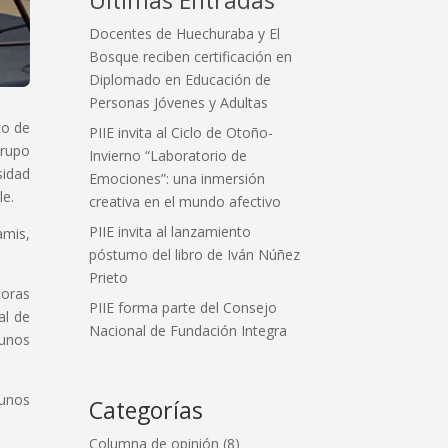
Docentes de Huechuraba y El
Bosque reciben certificación en
Diplomado en Educación de
Personas Jóvenes y Adultas
to de
PIIE invita al Ciclo de Otoño-
Grupo
Invierno “Laboratorio de
sidad
Emociones”: una inmersión
le.
creativa en el mundo afectivo
PIIE invita al lanzamiento
amis,
póstumo del libro de Iván Núñez
Prieto
soras
PIIE forma parte del Consejo
al de
Nacional de Fundación Integra
gunos
gunos
Categorías
Columna de opinión
(8)