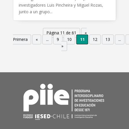
investigadores Luis Pincheira y Miguel Rozas,
junto a un grupo...
Página 11 de 61
«
Primera
«
...
9
10
11
12
13
...
»