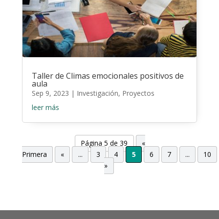
Taller de Climas emocionales positivos de
aula
Sep 9, 2023
|
Investigación
,
Proyectos
leer más
Página 5 de 39
«
Primera
«
...
3
4
5
6
7
...
10
»