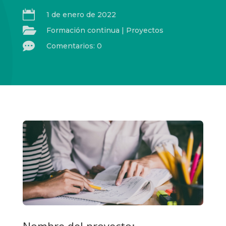

1 de enero de 2022

Formación continua
|
Proyectos

Comentarios: 0
Nombre del proyecto: