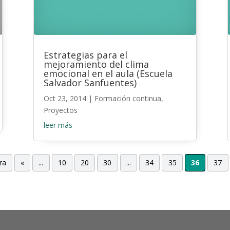
Estrategias para el
mejoramiento del clima
emocional en el aula (Escuela
Salvador Sanfuentes)
Oct 23, 2014
|
Formación continua
,
Proyectos
leer más
ra
«
...
10
20
30
...
34
35
36
37