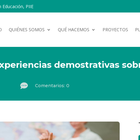
n Educación, PIIE
O
QUIÉNES SOMOS
QUÉ HACEMOS
PROYECTOS
P
periencias demostrativas sob

Comentarios: 0