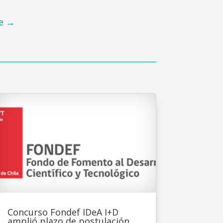
e
→
Concurso Fondef IDeA I+D
amplió plazo de postulación