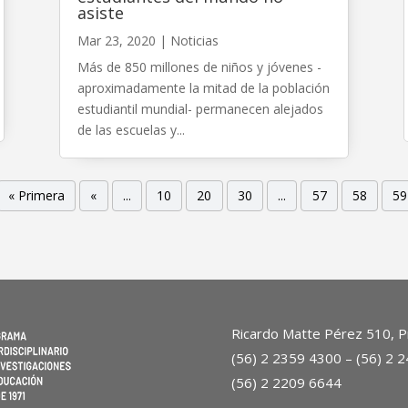
asiste
Mar 23, 2020
|
Noticias
Más de 850 millones de niños y jóvenes -
aproximadamente la mitad de la población
estudiantil mundial- permanecen alejados
de las escuelas y...
« Primera
«
...
10
20
30
...
57
58
59
Ricardo Matte Pérez 510, Pr
(56) 2 2359 4300 – (56) 2 
(56) 2 2209 6644