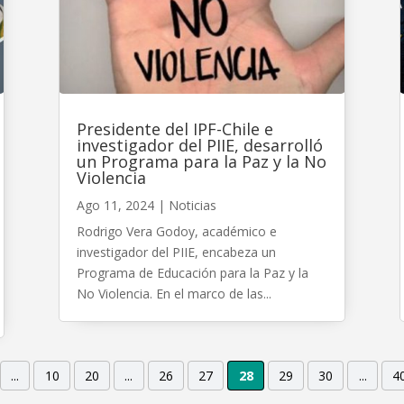
Presidente del IPF-Chile e
investigador del PIIE, desarrolló
un Programa para la Paz y la No
Violencia
Ago 11, 2024
|
Noticias
Rodrigo Vera Godoy, académico e
investigador del PIIE, encabeza un
Programa de Educación para la Paz y la
No Violencia. En el marco de las...
...
10
20
...
26
27
28
29
30
...
4