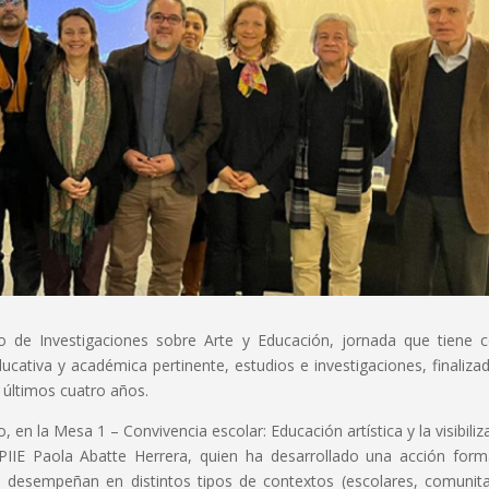
io de Investigaciones sobre Arte y Educación, jornada que tiene
ducativa y académica pertinente, estudios e investigaciones, finaliza
 últimos cuatro años.
en la Mesa 1 – Convivencia escolar: Educación artística y la visibiliz
l PIIE Paola Abatte Herrera, quien ha desarrollado una acción form
se desempeñan en distintos tipos de contextos (escolares, comunita