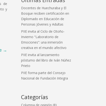
as de
Docentes de Huechuraba y El
eto y
Bosque reciben certificación en
Diplomado en Educación de
Personas Jóvenes y Adultas
PIIE invita al Ciclo de Otoño-
Invierno “Laboratorio de
Emociones”: una inmersión
creativa en el mundo afectivo
e
→
PIIE invita al lanzamiento
póstumo del libro de Iván Núñez
Prieto
PIIE forma parte del Consejo
Nacional de Fundación Integra
Categorías
Columna de opinión
(8)