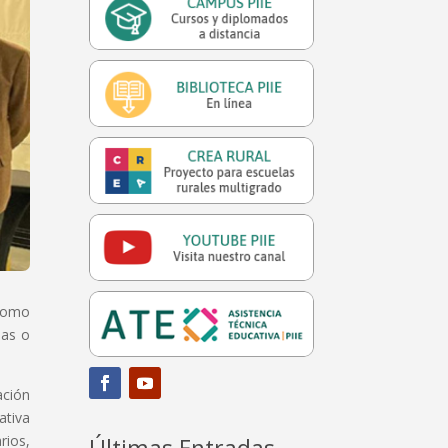
 como
das o
ación
ativa
rios,
Últimas Entradas