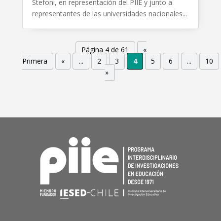
Stefoni, en representación del PIIE y junto a
representantes de las universidades nacionales...
Página 4 de 61
«
Primera
«
...
2
3
4
5
6
...
10
»