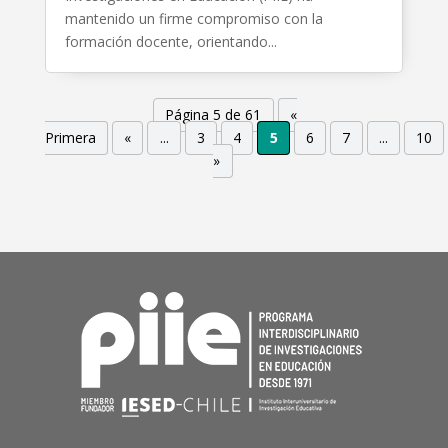
mantenido un firme compromiso con la
formación docente, orientando...
Página 5 de 61
«
Primera
«
...
3
4
5
6
7
...
10
»