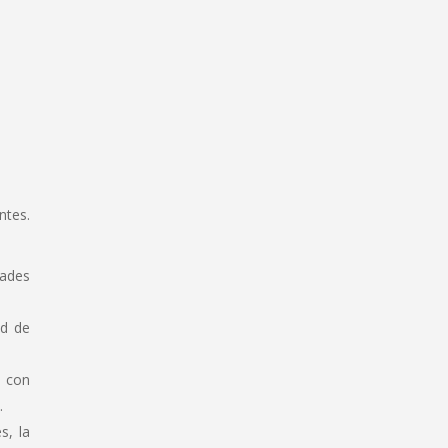
ntes.
tades
ad de
n con
.
s, la