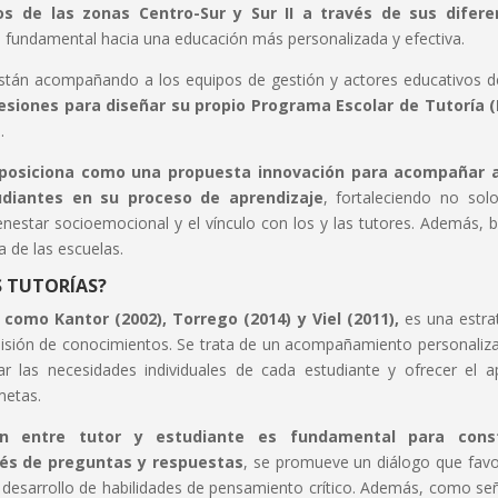
s de las zonas Centro-Sur y Sur II a través de sus difere
 fundamental hacia una educación más personalizada y efectiva.
 están acompañando a los equipos de gestión y actores educativos d
esiones para diseñar su propio Programa Escolar de Tutoría 
5.
 posiciona como una propuesta innovación para acompañar a
tudiantes en su proceso de aprendizaje
, fortaleciendo no sol
nestar socioemocional y el vínculo con los y las tutores. Además, 
a de las escuelas.
S TUTORÍAS?
como Kantor (2002), Torrego (2014) y Viel (2011),
es una estra
misión de conocimientos. Se trata de un acompañamiento personaliz
ar las necesidades individuales de cada estudiante y ofrecer el 
metas.
ión entre tutor y estudiante es fundamental para const
vés de preguntas y respuestas
, se promueve un diálogo que fav
 desarrollo de habilidades de pensamiento crítico. Además, como se