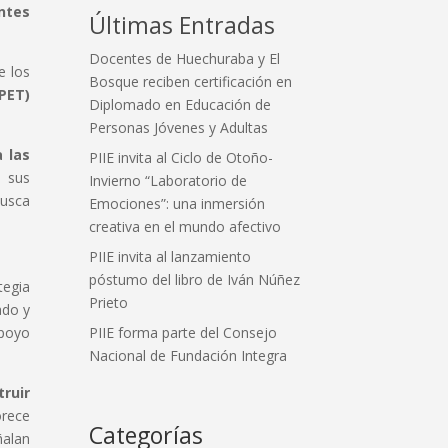
ntes
Últimas Entradas
Docentes de Huechuraba y El
e los
Bosque reciben certificación en
(PET)
Diplomado en Educación de
Personas Jóvenes y Adultas
 las
PIIE invita al Ciclo de Otoño-
o sus
Invierno “Laboratorio de
busca
Emociones”: una inmersión
creativa en el mundo afectivo
PIIE invita al lanzamiento
póstumo del libro de Iván Núñez
tegia
Prieto
ado y
PIIE forma parte del Consejo
apoyo
Nacional de Fundación Integra
ruir
orece
Categorías
ñalan