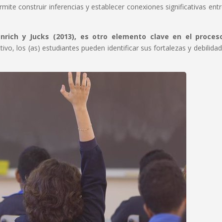
mite construir inferencias y establecer conexiones significativas entr
rich y Jucks (2013), es otro elemento clave en el proces
ivo, los (as) estudiantes pueden identificar sus fortalezas y debilidad