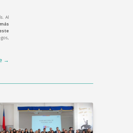
s. Al
 más
este
ogos,
e
→