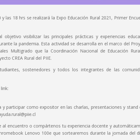
0 y las 18 hrs se realizará la Expo Educación Rural 2021, Primer Encu
 objetivo visibilizar las principales prácticas y experiencias educa
durante la pandemia. Esta actividad se desarrolla en el marco del Pro
es Multigrado que la Coordinación Nacional de Educación Rura
yecto CREA Rural del PIIE.
studiantes, sostenedores y todos los integrantes de las comuni
link:
 y participar como expositor en las charlas, presentaciones y stand 
uda.rural@piie.cl
ste al encuentro o compártenos tu experiencia docente y automática
 Chromebook Lenovo 100e que sortearemos durante la jornada del d