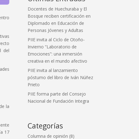
Docentes de Huechuraba y El
Bosque reciben certificación en
entro
Diplomado en Educación de
Personas Jóvenes y Adultas
tivas
PIIE invita al Ciclo de Otoño-
yecto
Invierno “Laboratorio de
l del
Emociones”: una inmersión
creativa en el mundo afectivo
dades
PIIE invita al lanzamiento
póstumo del libro de Iván Núñez
Prieto
PIIE forma parte del Consejo
Nacional de Fundación Integra
de la
Categorías
mente
ía 17
Columna de opinión
(8)