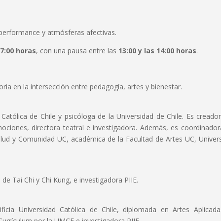
performance y atmósferas afectivas.
17:00 horas
, con una pausa entre las
13:00 y las 14:00 horas
.
ria en la intersección entre pedagogía, artes y bienestar.
Católica de Chile y psicóloga de la Universidad de Chile. Es creado
mociones, directora teatral e investigadora. Además, es coordinador
lud y Comunidad UC, académica de la Facultad de Artes UC, Univer
 de Tai Chi y Chi Kung, e investigadora PIIE.
cia Universidad Católica de Chile, diplomada en Artes Aplicad
urrículum por la UMCE e investigadora PIIE.