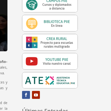
oño-
ales,
iva.
tes y
vas y
ad de
er la
Últimas Entradas