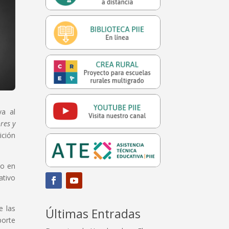
va al
res y
ición
do en
ativo
e las
Últimas Entradas
porte