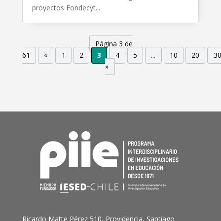
proyectos Fondecyt...
Página 3 de
61
«
1
2
3
4
5
...
10
20
3
»
Ricardo Matte Pérez 510, Providencia, Santiago