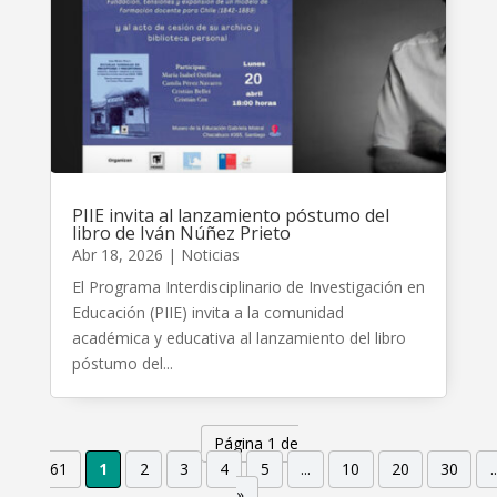
PIIE invita al lanzamiento póstumo del
libro de Iván Núñez Prieto
Abr 18, 2026
|
Noticias
El Programa Interdisciplinario de Investigación en
Educación (PIIE) invita a la comunidad
académica y educativa al lanzamiento del libro
póstumo del...
Página 1 de
61
1
2
3
4
5
...
10
20
30
..
»