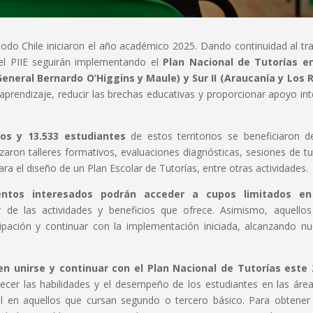
odo Chile iniciaron el año académico 2025. Dando continuidad al tr
 el PIIE seguirán implementando el
Plan Nacional de Tutorías en
eneral Bernardo O’Higgins y Maule) y Sur II (Araucanía y Los R
l aprendizaje, reducir las brechas educativas y proporcionar apoyo int
os y 13.533 estudiantes
de estos territorios se beneficiaron d
izaron talleres formativos, evaluaciones diagnósticas, sesiones de tu
ra el diseño de un Plan Escolar de Tutorías, entre otras actividades.
ntos interesados podrán acceder a cupos limitados en
r de las actividades y beneficios que ofrece. Asimismo, aquello
ipación y continuar con la implementación iniciada, alcanzando n
n unirse y continuar con el Plan Nacional de Tutorías este 
lecer las habilidades y el desempeño de los estudiantes en las áre
al en aquellos que cursan segundo o tercero básico. Para obtene