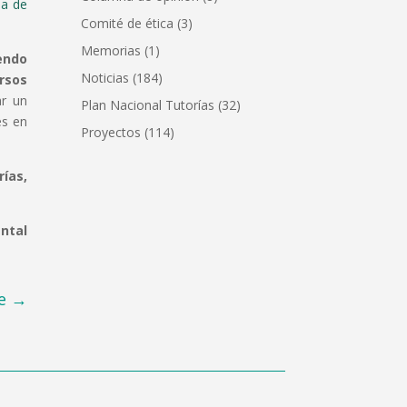
a de
Comité de ética
(3)
Memorias
(1)
endo
Noticias
(184)
rsos
ar un
Plan Nacional Tutorías
(32)
es en
Proyectos
(114)
rías,
ntal
e
→