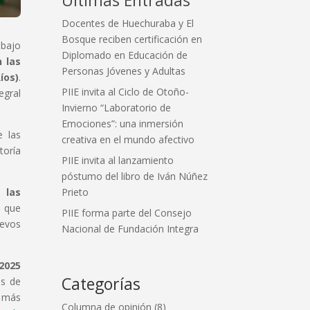
Docentes de Huechuraba y El
Bosque reciben certificación en
abajo
Diplomado en Educación de
 las
Personas Jóvenes y Adultas
íos)
.
PIIE invita al Ciclo de Otoño-
egral
Invierno “Laboratorio de
Emociones”: una inmersión
e las
creativa en el mundo afectivo
toría
PIIE invita al lanzamiento
póstumo del libro de Iván Núñez
Prieto
 las
s que
PIIE forma parte del Consejo
uevos
Nacional de Fundación Integra
2025
Categorías
as de
r más
Columna de opinión
(8)