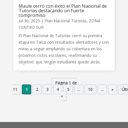
Maule cerró con éxito el Plan Nacional de
Tutorías destacando un fuerte
compromiso
Jul 30, 2025
|
Plan Nacional Tutorías
,
ZONA
CENTRO SUR
El Plan Nacional de Tutorías cerró su primera
etapa en Talca con resultados alentadores y con
miras a seguir ampliando su cobertura en los
próximos ciclos escolares, reafirmando su
objetivo: que ningún estudiante quede atrás.
Página 1 de
11
1
2
3
4
5
...
10
...
»
Últ
»