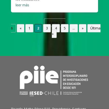
leer más
Página 2 de
6
«
1
2
3
4
5
...
»
Última
»
Ricardo Matte Pérez 510, Providencia, Santiago