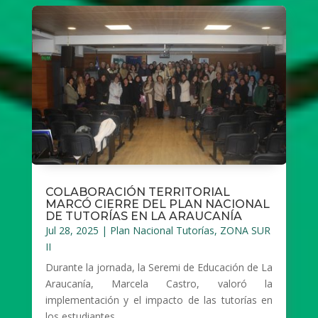
COLABORACIÓN TERRITORIAL
MARCÓ CIERRE DEL PLAN NACIONAL
DE TUTORÍAS EN LA ARAUCANÍA
Jul 28, 2025
|
Plan Nacional Tutorías
,
ZONA SUR
II
Durante la jornada, la Seremi de Educación de La
Araucanía, Marcela Castro, valoró la
implementación y el impacto de las tutorías en
los estudiantes