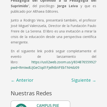
Pedagogía del Oprimido a la Pedagogía del
Suprimido
”, del psicólogo
Jorge Leiva
y que es
publicado por Althaea Editores.
Junto a Rodrigo Vera, presentará también, el profesor
José Miguel Valenzuela, Director de la Fundación Paulo
Freire de La Serena. El libro es una invitación a mirar la
crisis de la educación desde una perspectiva científica
emergente.
En el siguiente link podrá seguir completamente el
evento de lanzamiento del
libro:
https://us02web.zoom.us/j/83487655992?
pwd=RmIwdUJGeCtqd1FJelhtbVFEbTNHdz09
←
Anterior
Siguiente
→
Nuestras Redes