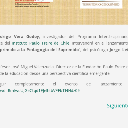
drigo Vera Godoy
, investigador del Programa Interdisciplinar
nte del
Instituto Paulo Freire de Chile
, intervendrá en el lanzamient
primido a la Pedagogía del Suprimido
”, del psicólogo
Jorge Le
ofesor José Miguel Valenzuela, Director de la Fundación Paulo Freire 
is de la educación desde una perspectiva científica emergente.
uir completamente el evento de lanzamiento 
2?pwd=RmIwdUJGeCtqd1FJelhtbVFEbTNHdz09
Siguient