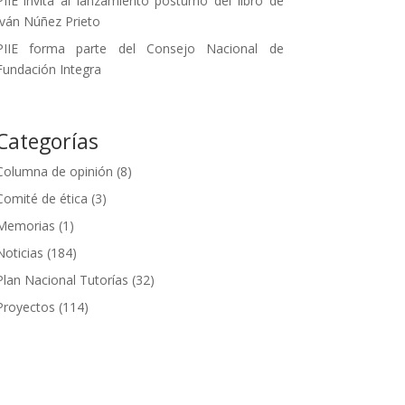
PIIE invita al lanzamiento póstumo del libro de
Iván Núñez Prieto
PIIE forma parte del Consejo Nacional de
Fundación Integra
Categorías
Columna de opinión
(8)
Comité de ética
(3)
Memorias
(1)
Noticias
(184)
Plan Nacional Tutorías
(32)
Proyectos
(114)