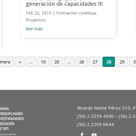
generación de capacidades III
Feb 22, 2019
|
Formación continua
,
Proyectos
leer más
imera
«
...
10
20
...
26
27
28
29
3
Ricardo Matte Pérez 510, Pr
(56) 2 2359 4300 – (56) 2 
(56) 2 2209 6644