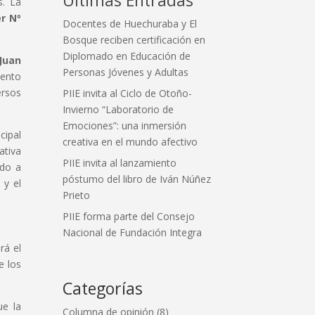
s. La
r Nº
Docentes de Huechuraba y El
Bosque reciben certificación en
Diplomado en Educación de
Juan
Personas Jóvenes y Adultas
vento
ersos
PIIE invita al Ciclo de Otoño-
Invierno “Laboratorio de
Emociones”: una inmersión
cipal
creativa en el mundo afectivo
ativa
PIIE invita al lanzamiento
ado a
póstumo del libro de Iván Núñez
 y el
Prieto
PIIE forma parte del Consejo
Nacional de Fundación Integra
rá el
e los
Categorías
e la
Columna de opinión
(8)