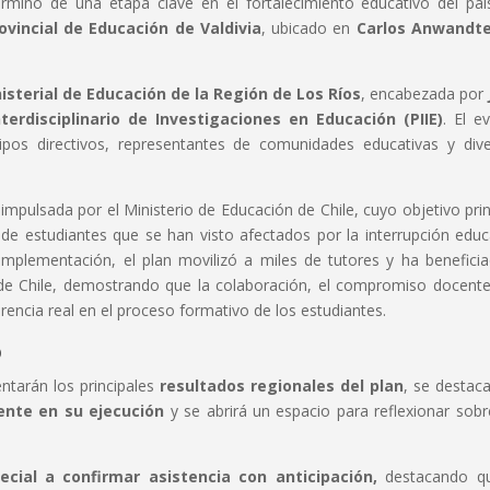
érmino de una etapa clave en el fortalecimiento educativo del paí
vincial de Educación de Valdivia
, ubicado en
Carlos Anwandte
isterial de Educación de la Región de Los Ríos
, encabezada por
erdisciplinario de Investigaciones en Educación (PIIE)
. El e
uipos directivos, representantes de comunidades educativas y div
 impulsada por el Ministerio de Educación de Chile, cuyo objetivo prin
de estudiantes que se han visto afectados por la interrupción educ
mplementación, el plan movilizó a miles de tutores y ha benefici
de Chile, demostrando que la colaboración, el compromiso docente
erencia real en el proceso formativo de los estudiantes.
o
entarán los principales
resultados regionales del plan
, se destaca
ente en su ejecución
y se abrirá un espacio para reflexionar sobr
ial a confirmar asistencia con anticipación,
destacando qu