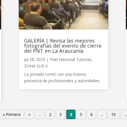
GALERÍA | Revisa las mejores
fotografías del evento de cierre
del PNT en La Araucanía
Jul 28, 2025
|
Plan Nacional Tutorías
,
ZONA SUR II
La jornada contó con una masiva
presencia de profesionales y autoridades.
« Primera
«
...
2
3
4
5
6
...
10
...