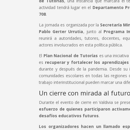
de Tutorías
, una instancia que marcará el t
actividad tendrá lugar en el
Departamento Pro
708
.
La jornada es organizada por la
Secretaría Min
Pablo Gerter Urrutia
, junto al
Programa Int
reunirá a autoridades, tutores, docentes, eq
actores involucrados en esta política pública.
El
Plan Nacional de Tutorías
es una iniciativa
es
recuperar y fortalecer los aprendizajes
durante y después de la pandemia. Desde su i
comunidades escolares en todas las regiones 
trabajo interinstitucional pueden marcar una dif
Un cierre con mirada al futur
Durante el evento de cierre en Valdivia se pres
esfuerzo de quienes participaron activam
desafíos educativos futuros
.
Los organizadores hacen un llamado espec