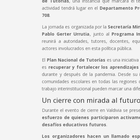
de Tutorías
, una instancia que marcará el t
actividad tendrá lugar en el
Departamento Pro
708
.
La jornada es organizada por la
Secretaría Min
Pablo Gerter Urrutia
, junto al
Programa Int
reunirá a autoridades, tutores, docentes, eq
actores involucrados en esta política pública.
El
Plan Nacional de Tutorías
es una iniciativa
es
recuperar y fortalecer los aprendizajes
durante y después de la pandemia. Desde su i
comunidades escolares en todas las regiones 
trabajo interinstitucional pueden marcar una dif
Un cierre con mirada al futur
Durante el evento de cierre en Valdivia se pres
esfuerzo de quienes participaron activam
desafíos educativos futuros
.
Los organizadores hacen un llamado espec