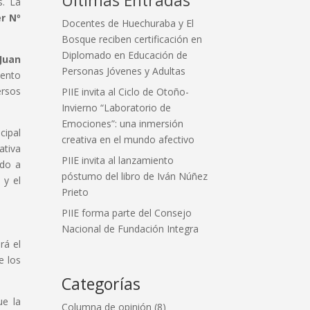
s. La
r Nº
Docentes de Huechuraba y El
Bosque reciben certificación en
Diplomado en Educación de
Juan
Personas Jóvenes y Adultas
vento
ersos
PIIE invita al Ciclo de Otoño-
Invierno “Laboratorio de
Emociones”: una inmersión
cipal
creativa en el mundo afectivo
ativa
PIIE invita al lanzamiento
ado a
póstumo del libro de Iván Núñez
 y el
Prieto
PIIE forma parte del Consejo
Nacional de Fundación Integra
rá el
e los
Categorías
e la
Columna de opinión
(8)