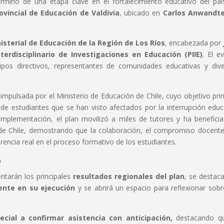
érmino de una etapa clave en el fortalecimiento educativo del paí
vincial de Educación de Valdivia
, ubicado en
Carlos Anwandte
isterial de Educación de la Región de Los Ríos
, encabezada por
erdisciplinario de Investigaciones en Educación (PIIE)
. El e
uipos directivos, representantes de comunidades educativas y div
 impulsada por el Ministerio de Educación de Chile, cuyo objetivo prin
de estudiantes que se han visto afectados por la interrupción educ
mplementación, el plan movilizó a miles de tutores y ha benefici
de Chile, demostrando que la colaboración, el compromiso docente
erencia real en el proceso formativo de los estudiantes.
o
entarán los principales
resultados regionales del plan
, se destaca
ente en su ejecución
y se abrirá un espacio para reflexionar sobr
ial a confirmar asistencia con anticipación,
destacando qu