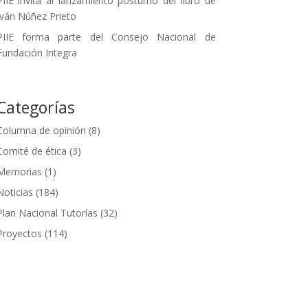
PIIE invita al lanzamiento póstumo del libro de
Iván Núñez Prieto
PIIE forma parte del Consejo Nacional de
Fundación Integra
Categorías
Columna de opinión
(8)
Comité de ética
(3)
Memorias
(1)
Noticias
(184)
Plan Nacional Tutorías
(32)
Proyectos
(114)