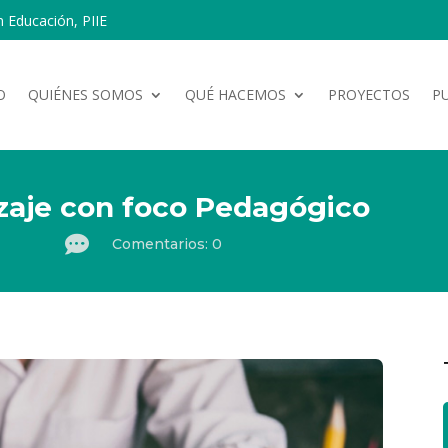
n Educación, PIIE
O
QUIÉNES SOMOS
QUÉ HACEMOS
PROYECTOS
P
zaje con foco Pedagógico

Comentarios: 0