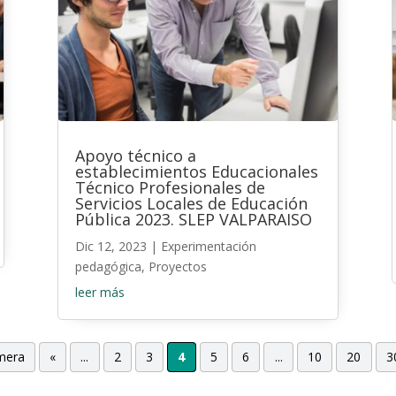
Apoyo técnico a
establecimientos Educacionales
Técnico Profesionales de
Servicios Locales de Educación
Pública 2023. SLEP VALPARAISO
Dic 12, 2023
|
Experimentación
pedagógica
,
Proyectos
leer más
imera
«
...
2
3
4
5
6
...
10
20
3