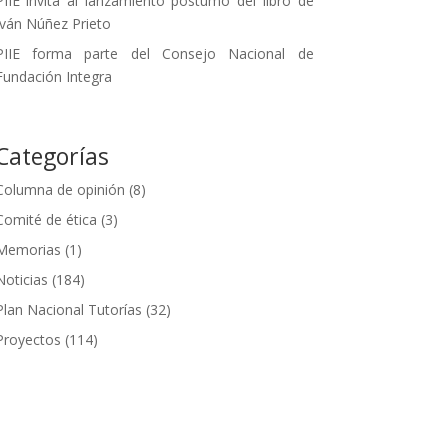
PIIE invita al lanzamiento póstumo del libro de
Iván Núñez Prieto
PIIE forma parte del Consejo Nacional de
Fundación Integra
Categorías
Columna de opinión
(8)
Comité de ética
(3)
Memorias
(1)
Noticias
(184)
Plan Nacional Tutorías
(32)
Proyectos
(114)