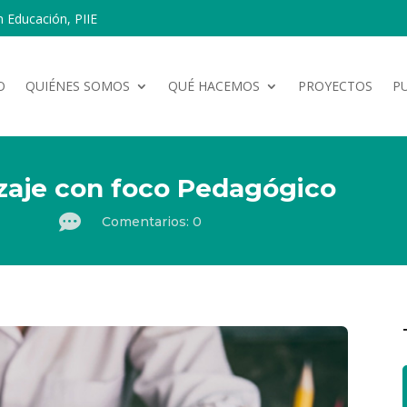
n Educación, PIIE
O
QUIÉNES SOMOS
QUÉ HACEMOS
PROYECTOS
P
zaje con foco Pedagógico

Comentarios: 0