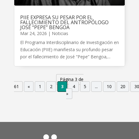
PIIE EXPRESA SU PESAR POR EL
FALLECIMIENTO DEL ANTROPÓLOGO
JOSÉ “PEPE” BENGOA
Mar 24, 2026
|
Noticias
El Programa Interdisciplinario de Investigación en
Educación (PIIE) manifiesta su profundo pesar
por el fallecimiento de José “Pepe” Bengoa,...
Página 3 de
61
«
1
2
3
4
5
...
10
20
3
»