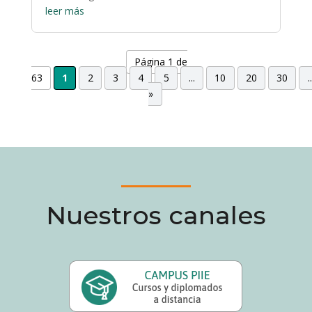
leer más
Página 1 de
63
1
2
3
4
5
...
10
20
30
..
»
Nuestros canales