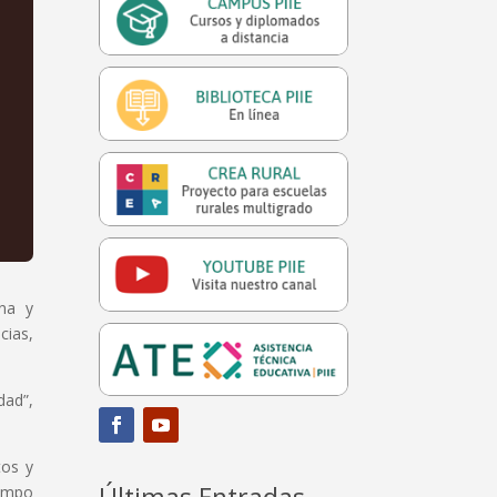
ana y
cias,
dad”,
tos y
Últimas Entradas
campo