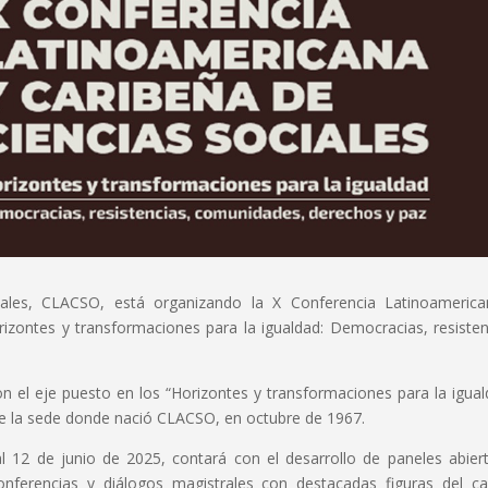
iales, CLACSO, está organizando la X Conferencia Latinoameric
rizontes y transformaciones para la igualdad: Democracias, resisten
 el eje puesto en los “Horizontes y transformaciones para la igual
ue la sede donde nació CLACSO, en octubre de 1967.
 al 12 de junio de 2025, contará con el desarrollo de paneles abier
 conferencias y diálogos magistrales con destacadas figuras del 