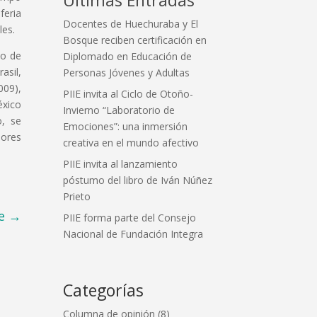
feria
Docentes de Huechuraba y El
les.
Bosque reciben certificación en
co de
Diplomado en Educación de
asil,
Personas Jóvenes y Adultas
009),
PIIE invita al Ciclo de Otoño-
éxico
Invierno “Laboratorio de
o, se
Emociones”: una inmersión
dores
creativa en el mundo afectivo
PIIE invita al lanzamiento
póstumo del libro de Iván Núñez
Prieto
e
→
PIIE forma parte del Consejo
Nacional de Fundación Integra
Categorías
Columna de opinión
(8)